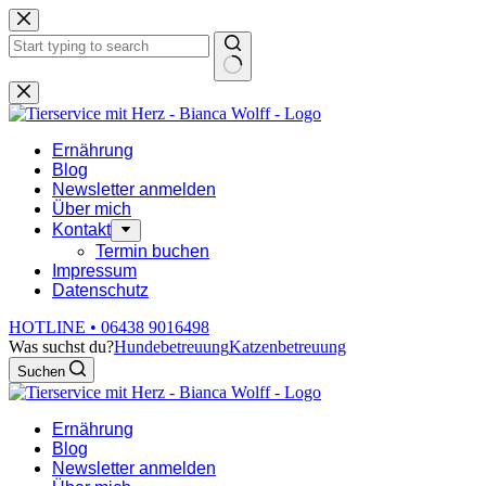
Zum
Inhalt
springen
Keine
Ergebnisse
Ernährung
Blog
Newsletter anmelden
Über mich
Kontakt
Termin buchen
Impressum
Datenschutz
HOTLINE • 06438 9016498
Was suchst du?
Hundebetreuung
Katzenbetreuung
Suchen
Ernährung
Blog
Newsletter anmelden