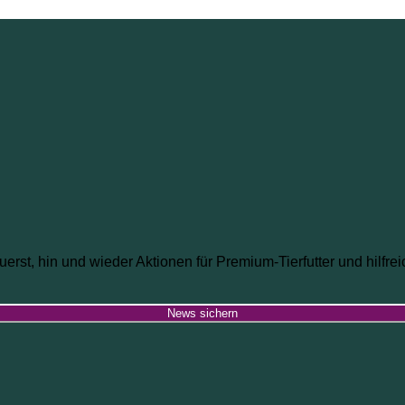
uerst, hin und wieder Aktionen für Premium-Tierfutter und hilfr
News sichern