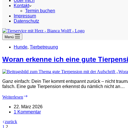
Über mich
Kontakt
Termin buchen
Impressum
Datenschutz
Menü
Hunde
,
Tierbetreuung
Woran erkenne ich eine gute Tierpens
Ganz einfach: Dein Tier kommt entspannt zurück – nicht traum
falsch. Eine gute Tierpension erkennst du nämlich nicht an…
Woran
Weiterlesen
erkenne
ich
22. März 2026
eine
1 Kommentar
gute
zurück
Tierpension?
1
2