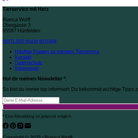
Tierservice mit Herz
Bianca Wolff
Obergasse 3
65597 Hünfelden
HOTLINE 06438 9016468
Häufige Fragen zu meinem Tierservice
Kontakt
Datenschutz
Impressum
Hol dir meinen Newsletter *:
So bist du immer top informiert: Du bekommst wichtige Tipps z
* Eine Abmeldung ist jederzeit möglich.
Copyright © 2025 | Bianca Wolff