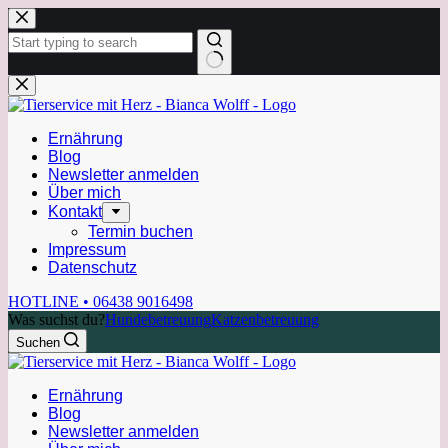
Zum
Inhalt
springen
Keine
Ergebnisse
Ernährung
Blog
Newsletter anmelden
Über mich
Kontakt
Termin buchen
Impressum
Datenschutz
HOTLINE • 06438 9016498
Was suchst du?
Hundebetreuung
Katzenbetreuung
Suchen
Ernährung
Blog
Newsletter anmelden