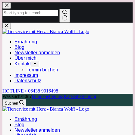
Zum
Inhalt
springen
Keine
Ergebnisse
Ernährung
Blog
Newsletter anmelden
Über mich
Kontakt
Termin buchen
Impressum
Datenschutz
HOTLINE • 06438 9016498
Was suchst du?
Hundebetreuung
Katzenbetreuung
Suchen
Ernährung
Blog
Newsletter anmelden