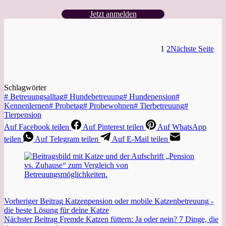
Jetzt anmelden
1
2
Nächste Seite
Schlagwörter
#
Betreuungsalltag
#
Hundebetreuung
#
Hundepension
#
Kennenlernen
#
Probetag
#
Probewohnen
#
Tierbetreuung
#
Tierpension
Auf Facebook teilen
Auf Pinterest teilen
Auf WhatsApp
teilen
Auf Telegram teilen
Auf E-Mail teilen
Vorheriger
Beitrag
Katzenpension oder mobile Katzenbetreuung -
die beste Lösung für deine Katze
Nächster
Beitrag
Fremde Katzen füttern: Ja oder nein? 7 Dinge, die