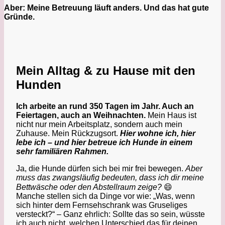
Aber: Meine Betreuung läuft anders. Und das hat gute
Gründe.
Mein Alltag & zu Hause mit den
Hunden
Ich arbeite an rund 350 Tagen im Jahr. Auch an
Feiertagen, auch an Weihnachten.
Mein Haus ist
nicht nur mein Arbeitsplatz, sondern auch mein
Zuhause. Mein Rückzugsort.
Hier wohne ich, hier
lebe ich – und hier betreue ich Hunde in einem
sehr familiären Rahmen.
Ja, die Hunde dürfen sich bei mir frei bewegen.
Aber
muss das zwangsläufig bedeuten, dass ich dir meine
Bettwäsche oder den Abstellraum zeige?
😄
Manche stellen sich da Dinge vor wie: „Was, wenn
sich hinter dem Fernsehschrank was Gruseliges
versteckt?“ – Ganz ehrlich: Sollte das so sein, wüsste
ich auch nicht, welchen Unterschied das für deinen