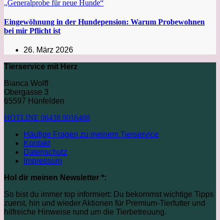
Eingewöhnung in der Hundepension: Warum Probewohnen
bei mir Pflicht ist
26. März 2026
Tierservice mit Herz
Bianca Wolff
Obergasse 3
65597 Hünfelden
HOTLINE 06438 9016468
Häufige Fragen zu meinem Tierservice
Kontakt
Datenschutz
Impressum
Hol dir meinen Newsletter *:
So bist du immer top informiert: Du bekommst wichtige Tipps
zuerst, hin und wieder Aktionen für Premium-Tierfutter und
hilfreiche Hinweise rund um die Tierbetreuung.